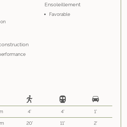
Ensoleillement
Favorable
ion
construction
performance
 m
4'
4'
1'
km
20'
11'
2'