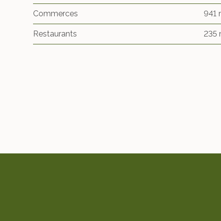
Commerces
941
Restaurants
235