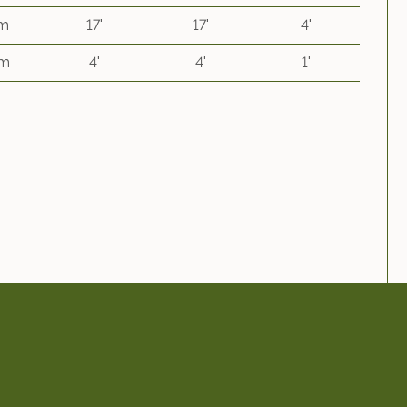
 m
17'
17'
4'
 m
4'
4'
1'