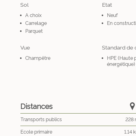
Sol
Etat
A choix
Neuf
Carrelage
En construct
Parquet
Vue
Standard de 
Champêtre
HPE (Haute 
énergétique)
Distances
Transports publics
228
Ecole primaire
1.14 