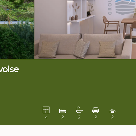
voise
4
2
3
2
2