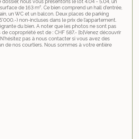
e dossier, nous vous présentons le lot 4.04 - 5.04, un
surface de 163 m². Ce bien comprend un hall d'entrée,
bain, un WC et un balcon. Deux places de parking
 45'000.-) non-incluses dans le prix de l’appartement.
ntégrante du bien. A noter que les photos ne sont pas
 de copropriété est de : CHF 587.- [b]Venez découvrir
] N'hésitez pas à nous contacter si vous avez des
un de nos courtiers. Nous sommes à votre entière