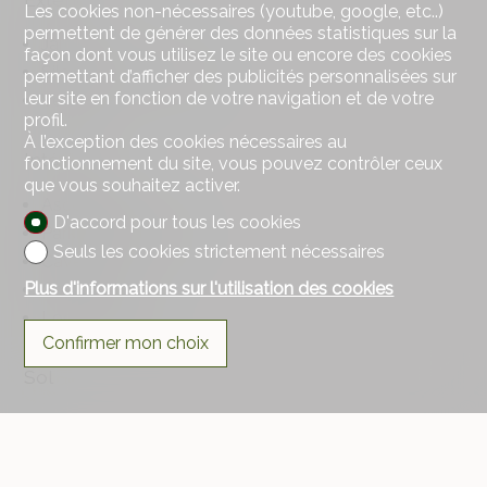
Les cookies non-nécessaires (youtube, google, etc..)
permettent de générer des données statistiques sur la
Jardin
façon dont vous utilisez le site ou encore des cookies
Silencieux/tranquille
permettant d’afficher des publicités personnalisées sur
leur site en fonction de votre navigation et de votre
Verdure
profil.
À l’exception des cookies nécessaires au
Intérieur
fonctionnement du site, vous pouvez contrôler ceux
que vous souhaitez activer.
Ascenseur
D'accord pour tous les cookies
Parking souterrain
Seuls les cookies strictement nécessaires
Cave
Plus d'informations sur l'utilisation des cookies
Cave à vin
Local à vélos
Confirmer mon choix
Sol
A choix
Carrelage
Parquet