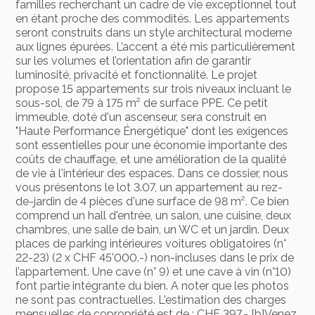
familles recherchant un cadre de vie exceptionnel tout
en étant proche des commodités. Les appartements
seront construits dans un style architectural moderne
aux lignes épurées. L’accent a été mis particulièrement
sur les volumes et l’orientation afin de garantir
luminosité, privacité et fonctionnalité. Le projet
propose 15 appartements sur trois niveaux incluant le
sous-sol, de 79 à 175 m² de surface PPE. Ce petit
immeuble, doté d'un ascenseur, sera construit en
"Haute Performance Énergétique" dont les exigences
sont essentielles pour une économie importante des
coûts de chauffage, et une amélioration de la qualité
de vie à l'intérieur des espaces. Dans ce dossier, nous
vous présentons le lot 3.07, un appartement au rez-
de-jardin de 4 pièces d'une surface de 98 m². Ce bien
comprend un hall d'entrée, un salon, une cuisine, deux
chambres, une salle de bain, un WC et un jardin. Deux
places de parking intérieures voitures obligatoires (n°
22-23) (2 x CHF 45'000.-) non-incluses dans le prix de
l’appartement. Une cave (n° 9) et une cave à vin (n°10)
font partie intégrante du bien. A noter que les photos
ne sont pas contractuelles. L'estimation des charges
mensuelles de copropriété est de : CHF 397.- [b]Venez